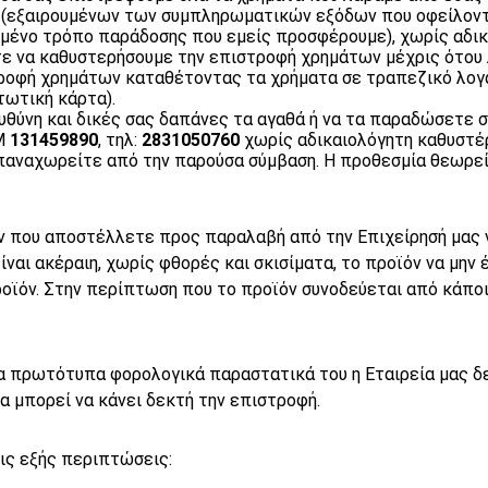
εξαιρουμένων των συμπληρωματικών εξόδων που οφείλονται
μένο τρόπο παράδοσης που εμείς προσφέρουμε), χωρίς αδι
στε να καθυστερήσουμε την επιστροφή χρημάτων μέχρις ότου
οφή χρημάτων καταθέτοντας τα χρήματα σε τραπεζικό λογα
τωτική κάρτα).
ευθύνη και δικές σας δαπάνες τα αγαθά ή να τα παραδώσετε 
Μ
131459890
, τηλ:
2831050760
χωρίς αδικαιολόγητη καθυστέ
αναχωρείτε από την παρούσα σύμβαση. Η προθεσμία θεωρείτ
ϊόν που αποστέλλετε προς παραλαβή από την Επιχείρησή μας
ίναι ακέραιη, χωρίς φθορές και σκισίματα, το προϊόν να μην 
ροϊόν. Στην περίπτωση που το προϊόν συνοδεύεται από κάποι
α πρωτότυπα φορολογικά παραστατικά του η Εταιρεία μας δε
α μπορεί να κάνει δεκτή την επιστροφή.
ις εξής περιπτώσεις: