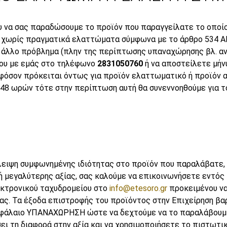
 να σας παραδώσουμε το προϊόν που παραγγείλατε το οποίο
ι χωρίς πραγματικά ελαττώματα σύμφωνα με το άρθρο 534 Α
 άλλο πρόβλημα (πλην της περίπτωσης υπαναχώρησης βλ. α
ου με εμάς στο τηλέφωνο
2831050760
ή να αποστείλετε μήν
Εφόσον πρόκειται όντως για προϊόν ελαττωματικό ή προϊόν α
48 ωρών τότε στην περίπτωση αυτή θα συνεννοηθούμε για το
ειψη συμφωνημένης ιδιότητας στο προϊόν που παραλάβατε, α
 ή μεγαλύτερης αξίας, σας καλούμε να επικοινωνήσετε εντό
εκτρονικού ταχυδρομείου στο
info@etesoro.gr
προκειμένου να
ας. Τα έξοδα επιστροφής του προϊόντος στην Επιχείρηση βα
εφάλαιο ΥΠΑΝΑΧΩΡΗΣΗ ώστε να δεχτούμε να το παραλάβουμε
ει τη διαφορά στην αξία και να χρησιμοποιήσετε το πιστωτι