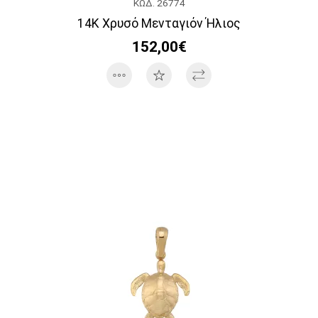
ΚΩΔ. 26774
14K Χρυσό Μενταγιόν Ήλιος
152,00€