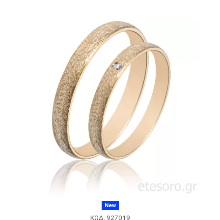
New
ΚΩΔ. 927019