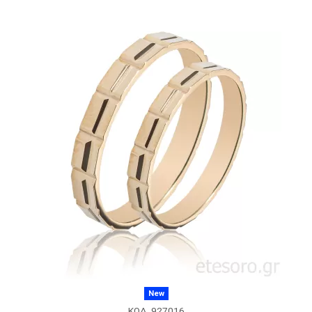
New
ΚΩΔ. 927016