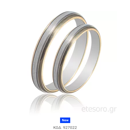
New
ΚΩΔ. 927022